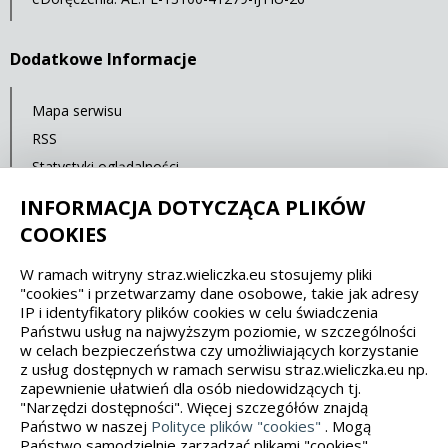
Dodatkowe Informacje
Mapa serwisu
RSS
Statystyki oglądalności
Ostatnia aktualizacja: 26.08.2025 14:00
INFORMACJA DOTYCZĄCA PLIKÓW
COOKIES
Spełniamy standardy dostępności oraz W3C
W ramach witryny straz.wieliczka.eu stosujemy pliki
"cookies" i przetwarzamy dane osobowe, takie jak adresy
WCAG 2.1
SECTION 508
EAA/EN 301549
IP i identyfikatory plików cookies w celu świadczenia
Państwu usług na najwyższym poziomie, w szczególności
w celach bezpieczeństwa czy umożliwiających korzystanie
IS 5568
z usług dostępnych w ramach serwisu straz.wieliczka.eu np.
zapewnienie ułatwień dla osób niedowidzących tj.
"Narzędzi dostępności". Więcej szczegółów znajdą
Państwo w naszej
Polityce plików "cookies"
. Mogą
Państwo samodzielnie zarządzać plikami "cookies",