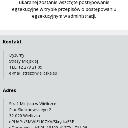
ukaranej zostanie wszczęte postępowanie
egzekucyjne w trybie przepisów o postępowaniu
egzekucyjnym w administracji.
Kontakt
Dyżurny
Straży Miejskiej
TEL. 12 278 21 05
e-mail:
straz@wieliczka.eu
Adres
Straż Miejska w Wieliczce
Plac Skulimowskiego 2
32-020 Wieliczka
ePUAP: /SMWIELICZKA/SkrytkaESP
eDoręczenia: AE:PL-13100-41279-IJTIU-26