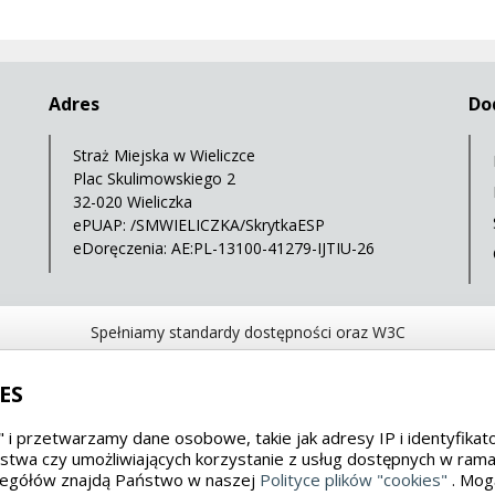
Adres
Do
Straż Miejska w Wieliczce
Plac Skulimowskiego 2
32-020 Wieliczka
ePUAP: /SMWIELICZKA/SkrytkaESP
eDoręczenia: AE:PL-13100-41279-IJTIU-26
Spełniamy standardy dostępności oraz W3C
WCAG 2.1
SECTION 508
EAA/EN 301549
IS
ES
s" i przetwarzamy dane osobowe, takie jak adresy IP i identyfika
wa czy umożliwiających korzystanie z usług dostępnych w ramach
zczegółów znajdą Państwo w naszej
Polityce plików "cookies"
. Mog