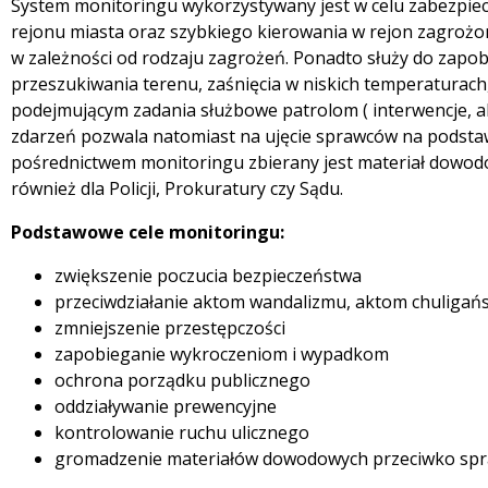
System monitoringu wykorzystywany jest w celu zabezpi
rejonu miasta oraz szybkiego kierowania w rejon zagrożony
w zależności od rodzaju zagrożeń. Ponadto służy do zapo
przeszukiwania terenu, zaśnięcia w niskich temperaturac
podejmującym zadania służbowe patrolom ( interwencje, ak
zdarzeń pozwala natomiast na ujęcie sprawców na podsta
pośrednictwem monitoringu zbierany jest materiał dowodowy
również dla Policji, Prokuratury czy Sądu.
Podstawowe cele monitoringu:
zwiększenie poczucia bezpieczeństwa
przeciwdziałanie aktom wandalizmu, aktom chuligańs
zmniejszenie przestępczości
zapobieganie wykroczeniom i wypadkom
ochrona porządku publicznego
oddziaływanie prewencyjne
kontrolowanie ruchu ulicznego
gromadzenie materiałów dowodowych przeciwko spr