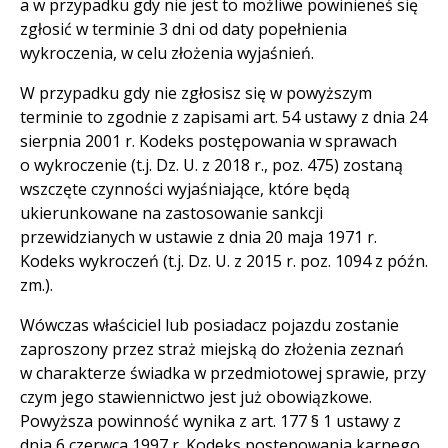
a w przypadku gdy nie jest to możliwe powinieneś się
zgłosić w terminie 3 dni od daty popełnienia
wykroczenia, w celu złożenia wyjaśnień.
W przypadku gdy nie zgłosisz się w powyższym
terminie to zgodnie z zapisami art. 54 ustawy z dnia 24
sierpnia 2001 r. Kodeks postępowania w sprawach
o wykroczenie (t.j. Dz. U. z 2018 r., poz. 475) zostaną
wszczęte czynności wyjaśniające, które będą
ukierunkowane na zastosowanie sankcji
przewidzianych w ustawie z dnia 20 maja 1971 r.
Kodeks wykroczeń (t.j. Dz. U. z 2015 r. poz. 1094 z późn.
zm.).
Wówczas właściciel lub posiadacz pojazdu zostanie
zaproszony przez straż miejską do złożenia zeznań
w charakterze świadka w przedmiotowej sprawie, przy
czym jego stawiennictwo jest już obowiązkowe.
Powyższa powinność wynika z art. 177 § 1 ustawy z
dnia 6 czerwca 1997 r. Kodeks postępowania karnego